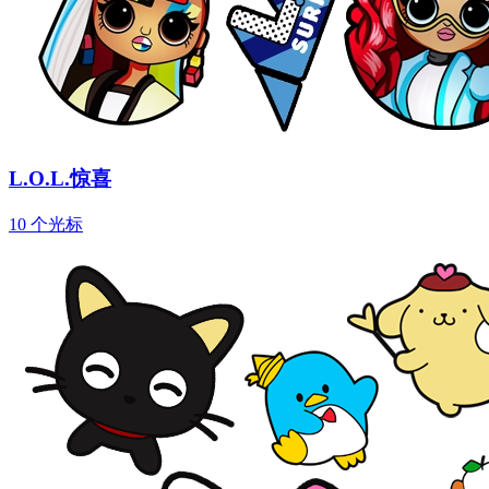
L.O.L.惊喜
10 个光标