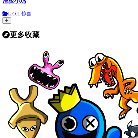
滑板小鸡
L.O.L.惊喜
更多收藏