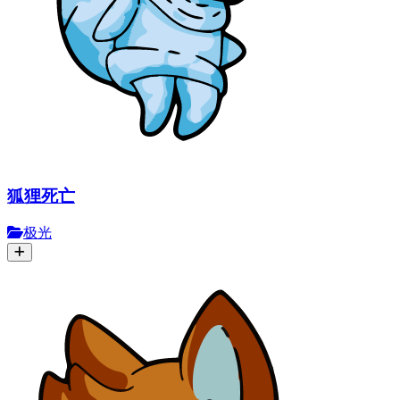
狐狸死亡
极光