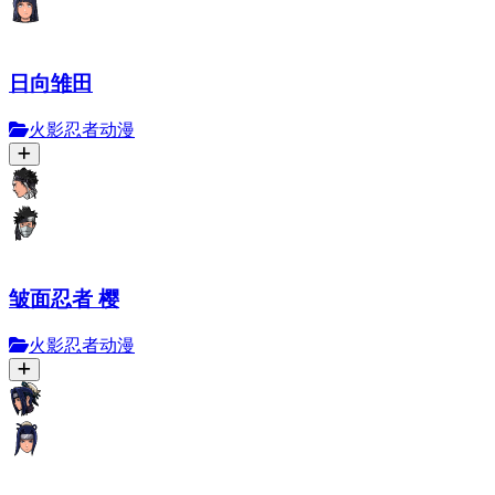
日向雏田
火影忍者动漫
皱面忍者 樱
火影忍者动漫