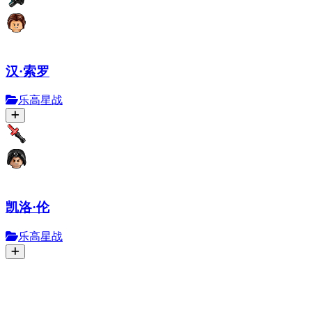
汉·索罗
乐高星战
凯洛·伦
乐高星战