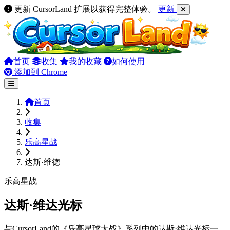
更新 CursorLand 扩展以获得完整体验。
更新
首页
收集
我的收藏
如何使用
添加到 Chrome
首页
收集
乐高星战
达斯·维德
乐高星战
达斯·维达光标
与CursorLand的《乐高星球大战》系列中的达斯·维达光标一