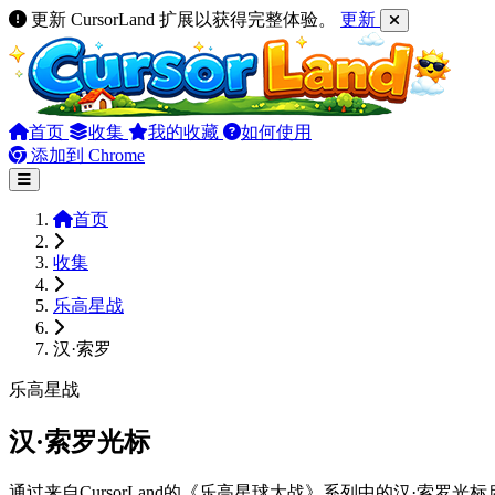
更新 CursorLand 扩展以获得完整体验。
更新
首页
收集
我的收藏
如何使用
添加到 Chrome
首页
收集
乐高星战
汉·索罗
乐高星战
汉·索罗光标
通过来自CursorLand的《乐高星球大战》系列中的汉·索