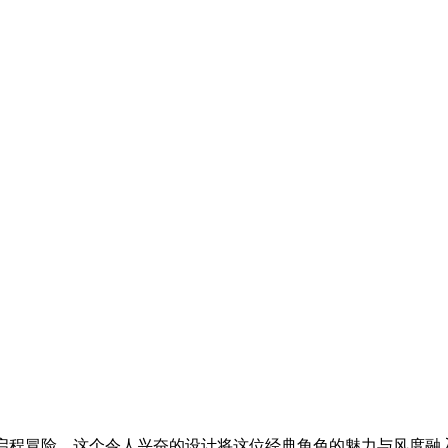
罗光标启程冒险。这个令人兴奋的设计将这位经典角色的魅力与风度融