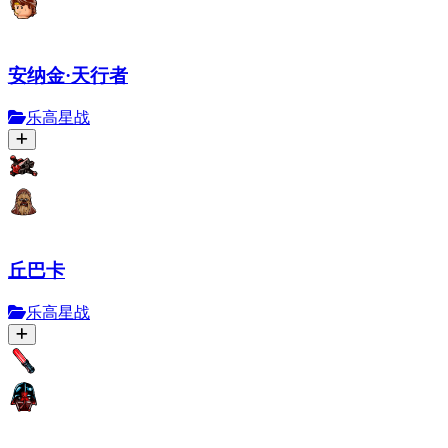
安纳金·天行者
乐高星战
丘巴卡
乐高星战