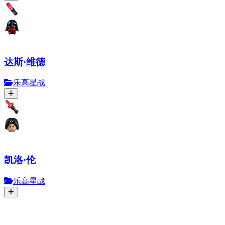
达斯·维德
乐高星战
凯洛·伦
乐高星战