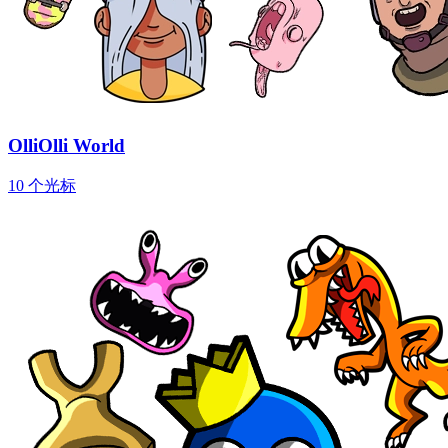
OlliOlli World
10 个光标